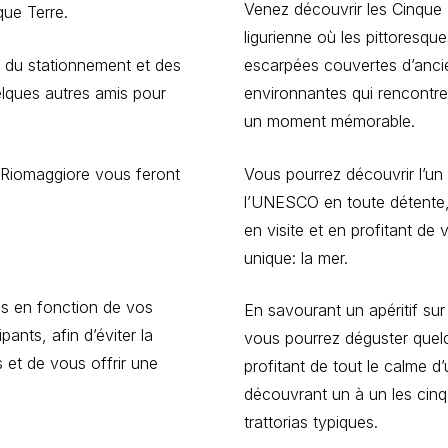
Venez découvrir les Cinque T
que Terre.
ligurienne où les pittoresq
s du stationnement et des
escarpées couvertes d’ancie
uelques autres amis pour
environnantes qui rencontrent
un moment mémorable.
 Riomaggiore vous feront
Vous pourrez découvrir l’un 
l’UNESCO en toute détente, 
en visite et en profitant de
unique: la mer.
s en fonction de vos
En savourant un apéritif sur
ants, afin d’éviter la
vous pourrez déguster quelq
s et de vous offrir une
profitant de tout le calme d
découvrant un à un les cinq a
trattorias typiques.