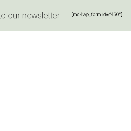
to our newsletter
[mc4wp_form id=”450″]